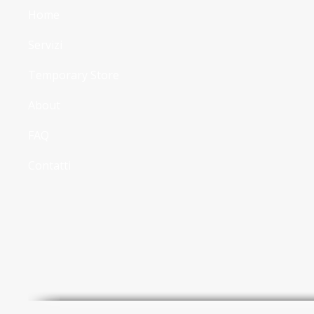
Home
Servizi
Temporary Store
About
FAQ
Contatti