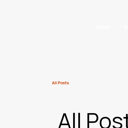
Home
S
All Posts
All Pos