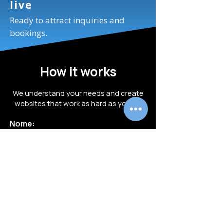
live
Ready to attract inquiries and
bookings.
How it works
We understand your needs and create
websites that work as hard as you do
Nome:
Email:
*
Telefono