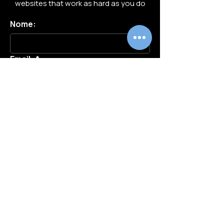
websites that work as hard as you do
Nome:
Email:
*
Telefono
Messaggio:
*
Invia